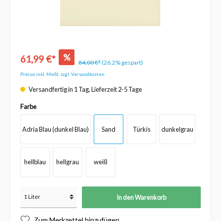
%
61,99 €*
84,00 €*
(26.2% gespart)
Preise inkl. MwSt. zzgl. Versandkosten
Versandfertig in 1 Tag, Lieferzeit 2-5 Tage
Farbe
Adria Blau (dunkel Blau)
Sand
Türkis
dunkelgrau
hellblau
hellgrau
weiß
In den Warenkorb
Zum Merkzettel hinzufügen