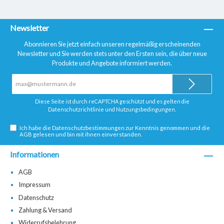
Newsletter
Abonnieren Sie jetzt einfach unseren regelmäßig erscheinenden
Newsletter und Sie werden stets unter den Ersten sein, die über neue
Produkte und Angebote informiert werden.
E-
Mail-
Adresse*
Diese Seite ist durch reCAPTCHA geschützt und es gelten die
Datenschutzrichtlinie
und
Nutzungsbedingungen
.
Ich habe die
Datenschutzbestimmungen
zur Kenntnis genommen und die
AGB
gelesen und bin mit ihnen einverstanden.
Informationen
AGB
Impressum
Datenschutz
Zahlung & Versand
Widerrufsbelehrung