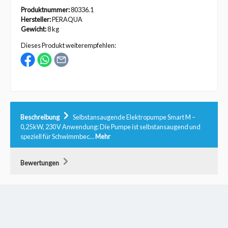
Produktnummer:
80336.1
Hersteller:
PERAQUA
Gewicht:
8 kg
Dieses Produkt weiterempfehlen:
Beschreibung
Selbstansaugende Elektropumpe Smart M –
0,25 kW, 230 V Anwendung: Die Pumpe ist selbstansaugend und
speziell für Schwimmbec…
Mehr
Bewertungen