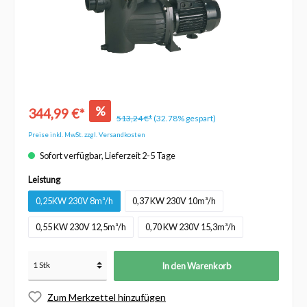
%
344,99 €*
513,24 €*
(32.78% gespart)
Preise inkl. MwSt. zzgl. Versandkosten
Sofort verfügbar, Lieferzeit 2-5 Tage
Leistung
0,25KW 230V 8m³/h
0,37 KW 230V 10m³/h
0,55 KW 230V 12,5m³/h
0,70 KW 230V 15,3m³/h
In den Warenkorb
Zum Merkzettel hinzufügen