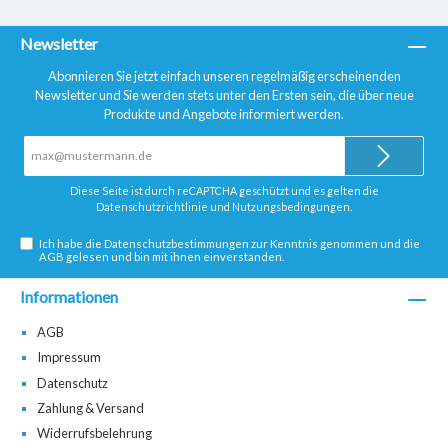
Newsletter
Abonnieren Sie jetzt einfach unseren regelmäßig erscheinenden
Newsletter und Sie werden stets unter den Ersten sein, die über neue
Produkte und Angebote informiert werden.
E-
Mail-
Adresse*
Diese Seite ist durch reCAPTCHA geschützt und es gelten die
Datenschutzrichtlinie
und
Nutzungsbedingungen
.
Ich habe die
Datenschutzbestimmungen
zur Kenntnis genommen und die
AGB
gelesen und bin mit ihnen einverstanden.
Informationen
AGB
Impressum
Datenschutz
Zahlung & Versand
Widerrufsbelehrung