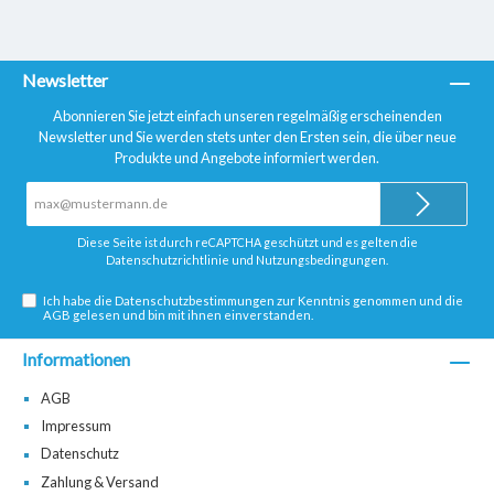
Newsletter
Abonnieren Sie jetzt einfach unseren regelmäßig erscheinenden
Newsletter und Sie werden stets unter den Ersten sein, die über neue
Produkte und Angebote informiert werden.
E-
Mail-
Adresse*
Diese Seite ist durch reCAPTCHA geschützt und es gelten die
Datenschutzrichtlinie
und
Nutzungsbedingungen
.
Ich habe die
Datenschutzbestimmungen
zur Kenntnis genommen und die
AGB
gelesen und bin mit ihnen einverstanden.
Informationen
AGB
Impressum
Datenschutz
Zahlung & Versand