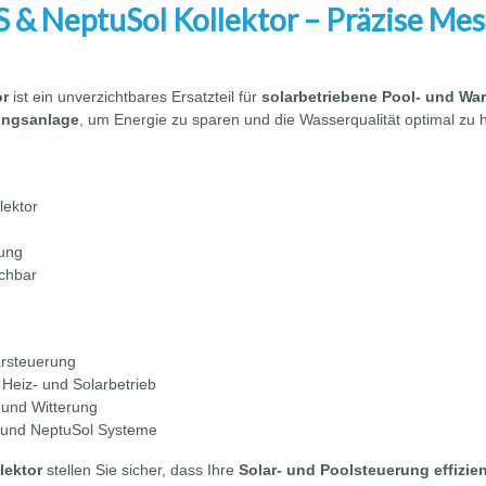
S & NeptuSol Kollektor – Präzise Mes
or
ist ein unverzichtbares Ersatzteil für
solarbetriebene Pool- und W
zungsanlage
, um Energie zu sparen und die Wasserqualität optimal zu h
lektor
ung
schbar
larsteuerung
Heiz- und Solarbetrieb
und Witterung
S und NeptuSol Systeme
lektor
stellen Sie sicher, dass Ihre
Solar- und Poolsteuerung effizien