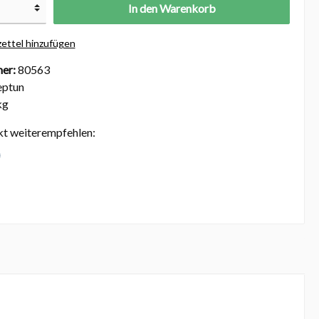
In den Warenkorb
ettel hinzufügen
er:
80563
ptun
kg
kt weiterempfehlen: