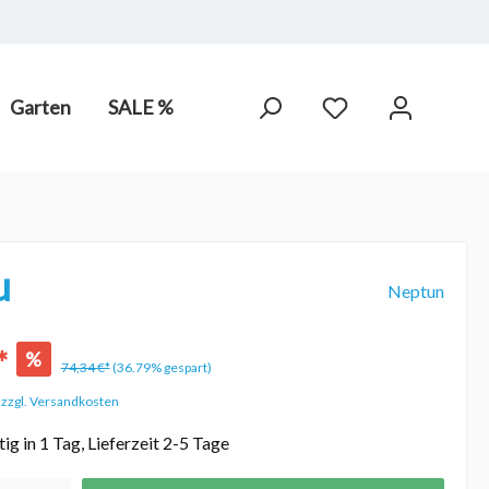
Garten
SALE %
arot-
PV Anlagen
hne Chlor,
u
Neptun
*
%
74,34 €*
(36.79% gespart)
. zzgl. Versandkosten
ig in 1 Tag, Lieferzeit 2-5 Tage