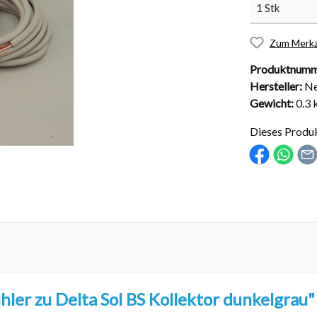
Zum Merkz
Produktnumm
Hersteller:
Ne
nd Installationsmaterial
Abdeckungen
Gewicht:
0.3 
sche Kugelhähne
Solarabdeckungen
Dieses Produ
Rollabdeckungen
Schachtabdeckungen
Überdachungen
er zu Delta Sol BS Kollektor dunkelgrau"