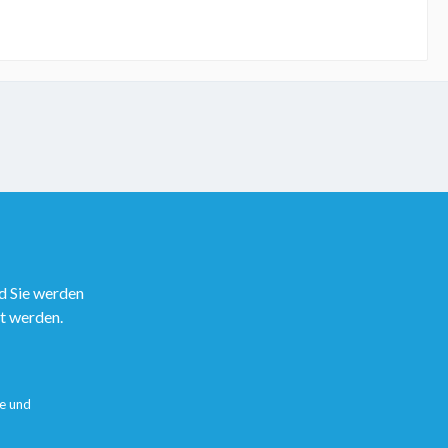
d Sie werden
rt werden.
e
und