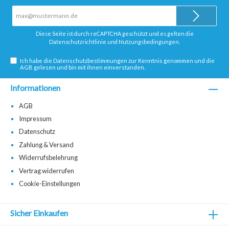
E-
Mail-
Adresse*
Diese Seite ist durch reCAPTCHA geschützt und es gelten die
Datenschutzrichtlinie
und
Nutzungsbedingungen
.
Ich habe die
Datenschutzbestimmungen
zur Kenntnis genommen und die
AGB
gelesen und bin mit ihnen einverstanden.
Informationen
AGB
Impressum
Datenschutz
Zahlung & Versand
Widerrufsbelehrung
Vertrag widerrufen
Cookie-Einstellungen
Sicher Einkaufen