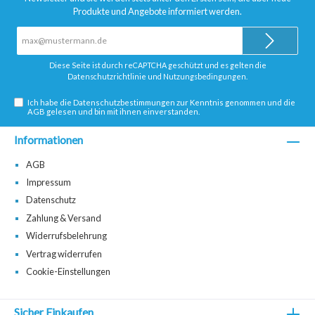
Produkte und Angebote informiert werden.
E-
Mail-
Adresse*
Diese Seite ist durch reCAPTCHA geschützt und es gelten die
Datenschutzrichtlinie
und
Nutzungsbedingungen
.
Ich habe die
Datenschutzbestimmungen
zur Kenntnis genommen und die
AGB
gelesen und bin mit ihnen einverstanden.
Informationen
AGB
Impressum
Datenschutz
Zahlung & Versand
Widerrufsbelehrung
Vertrag widerrufen
Cookie-Einstellungen
Sicher Einkaufen