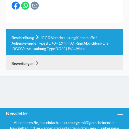
Beschreibung
IBG® Verschraubung Klebemuffe /
Außengewinde Type B D40 – 1¼" mit O-Ring Abdichtung Die
IBG® Verschraubung Type B D40 (1¼"…
Mehr
Bewertungen
Newsletter
Abonnieren Sie jetzt einfach unseren regelmäßig erscheinenden
Newsletter und Sie werden stets unter den Ersten sein, die über neue