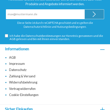
Produkte und Angebote informiert werden.
E-
Mail-
Adresse*
Diese Seite ist durch reCAPTCHA geschützt und es gelten die
Datenschutzrichtlinie
und
Nutzungsbedingungen
.
Ich habe die
Datenschutzbestimmungen
zur Kenntnis genommen und die
AGB
gelesen und bin mit ihnen einverstanden.
Informationen
AGB
Impressum
Datenschutz
Zahlung & Versand
Widerrufsbelehrung
Vertrag widerrufen
Cookie-Einstellungen
Sicher Einkaufen