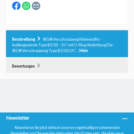
Beschreibung
IBG® Verschraubung Klebemuffe /
Außengewinde Type B D50 – 1½" mit O-Ring Abdichtung Die
IBG® Verschraubung Type B D50 (1½"…
Mehr
Bewertungen
Newsletter
Abonnieren Sie jetzt einfach unseren regelmäßig erscheinenden
Newsletter und Sie werden stets unter den Ersten sein, die über neue