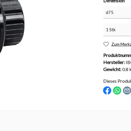
Dimension
nd Installationsmaterial
Abdeckungen
Zum Merkz
sche Kugelhähne
Solarabdeckungen
Produktnumm
Rollabdeckungen
Hersteller:
I
Schachtabdeckungen
Gewicht:
0.8 
Überdachungen
Dieses Produ