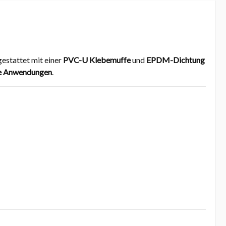
gestattet mit einer
PVC-U Klebemuffe
und
EPDM-Dichtung
lle Anwendungen
.