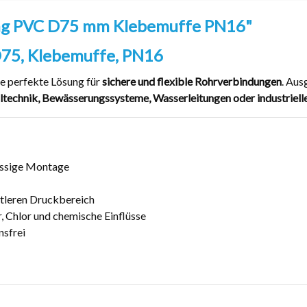
ng PVC D75 mm Klebemuffe PN16"
D75, Klebemuffe, PN16
ie perfekte Lösung für
sichere und flexible Rohrverbindungen
. Aus
ltechnik, Bewässerungssysteme, Wasserleitungen oder industrie
ässige Montage
ttleren Druckbereich
 Chlor und chemische Einflüsse
nsfrei