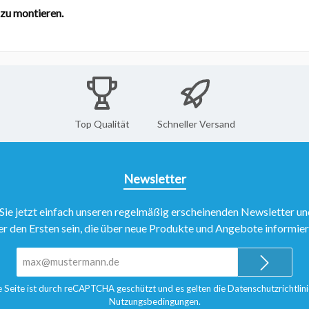
zu montieren.
Top Qualität
Schneller Versand
Newsletter
Sie jetzt einfach unseren regelmäßig erscheinenden Newsletter un
er den Ersten sein, die über neue Produkte und Angebote informie
E-
Mail-
Adresse*
e Seite ist durch reCAPTCHA geschützt und es gelten die
Datenschutzrichtlini
Nutzungsbedingungen
.