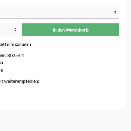
In den Warenkorb
ettel hinzufügen
er:
80254.4
BG
kg
kt weiterempfehlen: