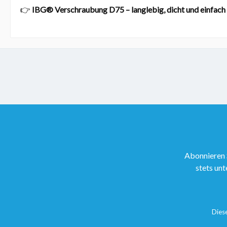
👉
IBG® Verschraubung D75 – langlebig, dicht und einfach 
Abonnieren 
stets unt
Dies