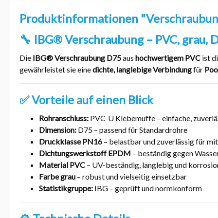
Produktinformationen "Verschraubu
🔧 IBG® Verschraubung – PVC, grau, 
Die
IBG® Verschraubung D75
aus
hochwertigem PVC
ist d
gewährleistet sie eine
dichte, langlebige Verbindung
für
Poo
✅ Vorteile auf einen Blick
Rohranschluss:
PVC-U Klebemuffe – einfache, zuverl
Dimension:
D75 – passend für Standardrohre
Druckklasse PN16
– belastbar und zuverlässig für mi
Dichtungswerkstoff EPDM
– beständig gegen Wasser,
Material PVC
– UV-beständig, langlebig und korrosio
Farbe grau
– robust und vielseitig einsetzbar
Statistikgruppe:
IBG – geprüft und normkonform