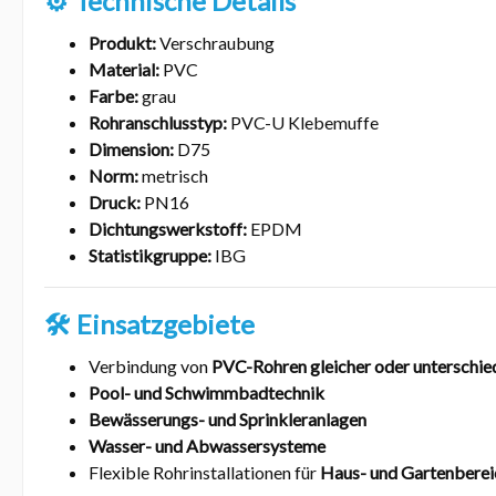
⚙️ Technische Details
Produkt:
Verschraubung
Material:
PVC
Farbe:
grau
Rohranschlusstyp:
PVC-U Klebemuffe
Dimension:
D75
Norm:
metrisch
Druck:
PN16
Dichtungswerkstoff:
EPDM
Statistikgruppe:
IBG
🛠️ Einsatzgebiete
Verbindung von
PVC-Rohren gleicher oder unterschie
Pool- und Schwimmbadtechnik
Bewässerungs- und Sprinkleranlagen
Wasser- und Abwassersysteme
Flexible Rohrinstallationen für
Haus- und Gartenberei