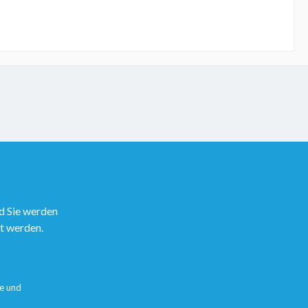
d Sie werden
rt werden.
e
und