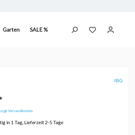
Garten
SALE %
arot-
PV Anlagen
hne Chlor,
IBG
*
. zzgl. Versandkosten
ig in 1 Tag, Lieferzeit 2-5 Tage