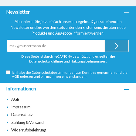
Newsletter
Abonnieren Sie jetzt einfach unseren regelmäßig erscheinenden
Newsletter und Sie werden stets unter den Ersten sein, die über neue
Produkte und Angebote informiert werden.
E-
Mail-
Adresse*
Diese Seite ist durch reCAPTCHA geschützt und es gelten die
Datenschutzrichtlinie
und
Nutzungsbedingungen
.
Ich habe die
Datenschutzbestimmungen
zur Kenntnis genommen und die
AGB
gelesen und bin mit ihnen einverstanden.
Informationen
AGB
Impressum
Datenschutz
Zahlung & Versand
Widerrufsbelehrung