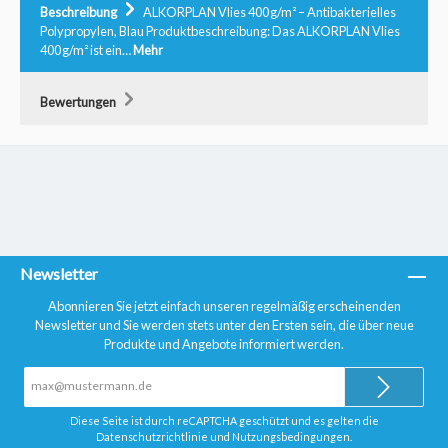
Beschreibung
ALKORPLAN Vlies 400 g/m² – Antibakterielles
Polypropylen, Blau Produktbeschreibung: Das ALKORPLAN Vlies
400 g/m² ist ein…
Mehr
Bewertungen
Newsletter
Abonnieren Sie jetzt einfach unseren regelmäßig erscheinenden
Newsletter und Sie werden stets unter den Ersten sein, die über neue
Produkte und Angebote informiert werden.
E-
Mail-
Adresse*
Diese Seite ist durch reCAPTCHA geschützt und es gelten die
Datenschutzrichtlinie
und
Nutzungsbedingungen
.