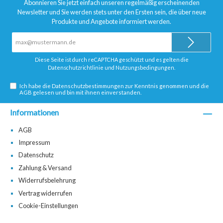
Abonnieren Sie jetzt einfach unseren regelmäßig erscheinenden
Newsletter und Sie werden stets unter den Ersten sein, die über neue
Produkte und Angebote informiert werden.
E-
Mail-
Adresse*
Diese Seite ist durch reCAPTCHA geschützt und es gelten die
Datenschutzrichtlinie
und
Nutzungsbedingungen
.
Ich habe die
Datenschutzbestimmungen
zur Kenntnis genommen und die
AGB
gelesen und bin mit ihnen einverstanden.
Informationen
AGB
Impressum
Datenschutz
Zahlung & Versand
Widerrufsbelehrung
Vertrag widerrufen
Cookie-Einstellungen