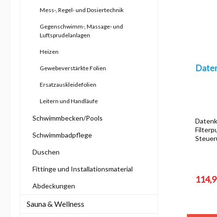
Zur Kategorie Infrarot
Zur Kategorie Whirlpools
Heizen
Mess-, Regel- und Dosiertechnik
Zur Kategorie Sauna & Wellness
Gewebeverstärkte Folien
Gegenschwimm-, Massage- und
Luftsprudelanlagen
Ersatzauskleidefolien
Heizen
Leitern und Handläufe
Daten
Gewebeverstärkte Folien
Duschen
Fittinge u
Ersatzauskleidefolien
Solarduschen
Automati
Leitern und Handläufe
Kalt- & Warmwasserduschen
Schwimmbecken/Pools
Schwallduschen
Datenk
Filter
Schwimmbadpflege
Steuer
Datenk
Duschen
Filter
zuverl
Fittinge und Installationsmaterial
Zur Kategorie Pool & Schwimmbad
Kommun
114,9
E.SWIM
Abdeckungen
Steuer
DAB-Ko
Sauna & Wellness
die Ve
Pumpen