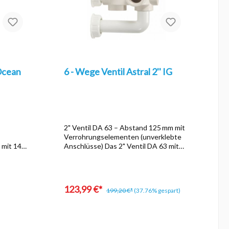
6 - Wege Ventil Astral 2'' IG
2" Ventil DA 63 – Abstand 125 mm mit
Verrohrungselementen (unverklebte
 mit 14
Anschlüsse) Das 2" Ventil DA 63 mit
ignet für
125 mm Abstand ist die ideale Lösung
für eine flexible, zuverlässige
gen. Die
Steuerung von Pool- und
chere und
Rohrleitungssystemen. Dank der
123,99 €*
199,20 €*
(37.76% gespart)
unverklebten Anschlüsse lässt sich
das Ventil einfach montieren, warten
zichtbar
oder austauschen – perfekt für
r Montage
moderne Pooltechnik und individuelle
ch.
Installationen. Produktmerkmale