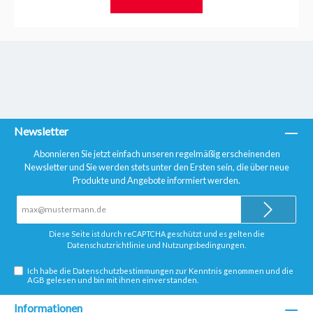
Harvia
Newsletter
Abonnieren Sie jetzt einfach unseren regelmäßig erscheinenden
Newsletter und Sie werden stets unter den Ersten sein, die über neue
Produkte und Angebote informiert werden.
E-
Mail-
Adresse*
Diese Seite ist durch reCAPTCHA geschützt und es gelten die
Datenschutzrichtlinie
und
Nutzungsbedingungen
.
Ich habe die
Datenschutzbestimmungen
zur Kenntnis genommen und die
AGB
gelesen und bin mit ihnen einverstanden.
Informationen