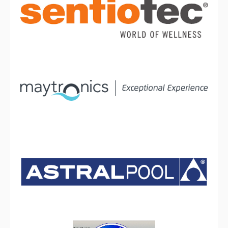
sentiotec
Maytronics
AstralPool