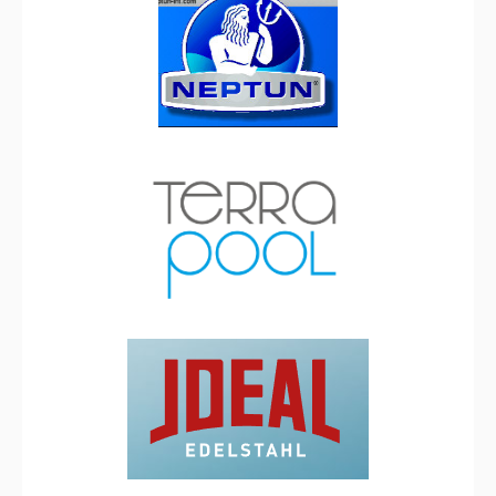
Neptun
TerraPool